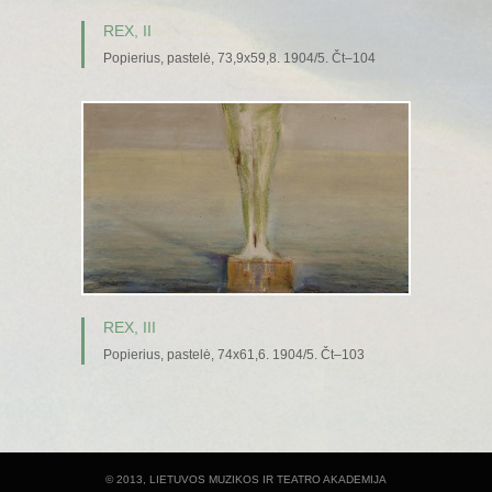
REX, II
Popierius, pastelė, 73,9x59,8. 1904/5. Čt–104
REX, III
Popierius, pastelė, 74x61,6. 1904/5. Čt–103
© 2013, LIETUVOS MUZIKOS IR TEATRO AKADEMIJA