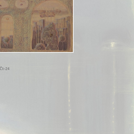
 Čt–24